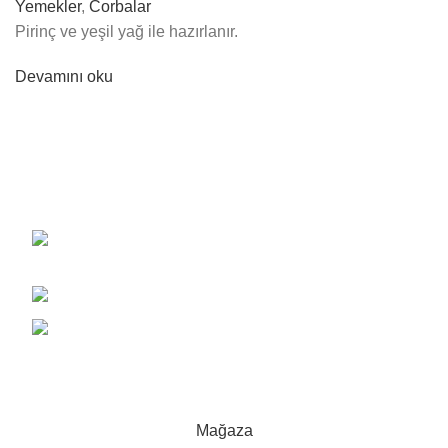
Yemekler
,
Corbalar
Pirinç ve yeşil yağ ile hazırlanır.
Devamını oku
Bir yeri tanımak için önce oranın esnaf lokantasını aramaya
koyulmak gerekir. Çünkü, o lokanta size şehrin tüm sırlarını
açar.
Üçevler Mh. Küçük Sanayi Sitesi 220. Cd.
No: 56/1
Iletisim: 0 (224) 441 61 61
Whatsapp: 0 (542) 264 61 00
Fasulyeli
mutfağından gelen sıcaklık ve samimiyetle
tasarlandı.
Mağaza