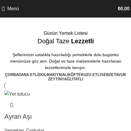
Menü
₺
0,00
Günün Yemek Listesi
Doğal Taze
Lezzetli
Şeflerimizin ustalıkla hazırladığı yemeklerle dolu bugünkü
menümüze göz atın. Doğal ve taze malzemelerle hazırlanan
lezzetlerimizle tanışın.
ÇORBA
DANA ETLI
DOLMA
KIYMALI
KÖFTE
KUZU ETLI
SEBZE
TAVUK
ZEYTINYAĞLI
TATLI
Ayran Aşı
Yemekler
,
Corbalar