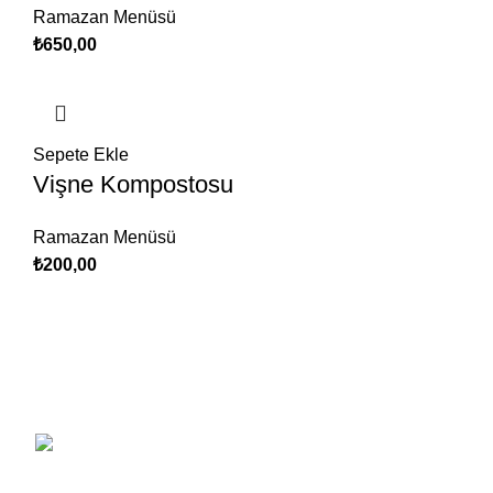
Ramazan Menüsü
₺
650,00
Sepete Ekle
Vişne Kompostosu
Ramazan Menüsü
₺
200,00
Bir yeri tanımak için önce oranın esnaf lokantasını aramaya
koyulmak gerekir. Çünkü, o lokanta size şehrin tüm sırlarını
açar.
Üçevler Mh. Küçük Sanayi Sitesi 220. Cd.
No: 56/1