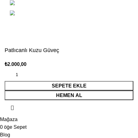
Iletisim: 0 (224) 441 61 61
Whatsapp: 0 (542) 264 61 00
Fasulyeli
mutfağından gelen sıcaklık ve samimiyetle
tasarlandı.
Patlıcanlı Kuzu Güveç
₺
2.000,00
SEPETE EKLE
HEMEN AL
Mağaza
0
öğe
Sepet
Blog