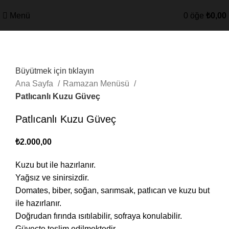
Menü
0
öğe
₺
0,00
Büyütmek için tıklayın
Ana Sayfa
Ramazan Menüsü
Patlıcanlı Kuzu Güveç
Patlıcanlı Kuzu Güveç
₺
2.000,00
Kuzu but ile hazırlanır.
Yağsız ve sinirsizdir.
Domates, biber, soğan, sarımsak, patlıcan ve kuzu but
ile hazırlanır.
Doğrudan fırında ısıtılabilir, sofraya konulabilir.
Güveçte teslim edilmektedir.